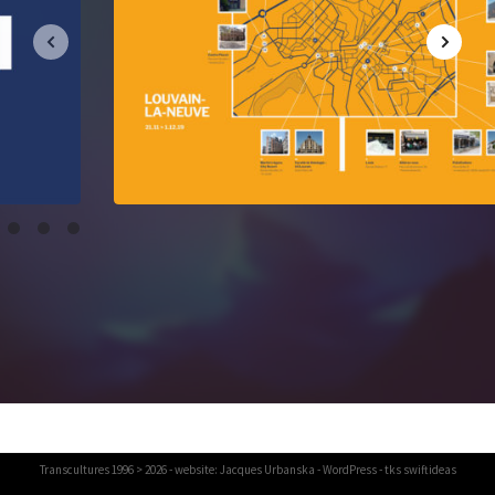
Transcultures
1996 > 2026 - website:
Jacques Urbanska
-
WordPress
- tks
swiftideas