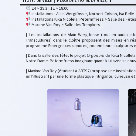
Hôtel de Ville | Place de l’Hôtel de Ville, 1
24 > 29.2 | 12 > 18:00
Installations : Alain Wergifosse, Norbert Colson, Isa Bel
Installations Kika Nicolela, Petermfriess > Salle des Fête
Maxime Van Roy > Salle des Templiers
| Les installations de Alain Wergifosse (tout en audio i
Transcultures) dans le cloître proposent des mises en ré
programme Emergences sonores) posent leurs sculptures en
| Dans la salle des fête, le projet
Organum
de Kika Nicollela
Notre Dame. Petermfriess imaginant quant à lui avec sa nouve
| Maxime Van Roy (étudiant à ARTS2) propose une installation
en l’illustrant par une forme plastique intrigante, curieuse et