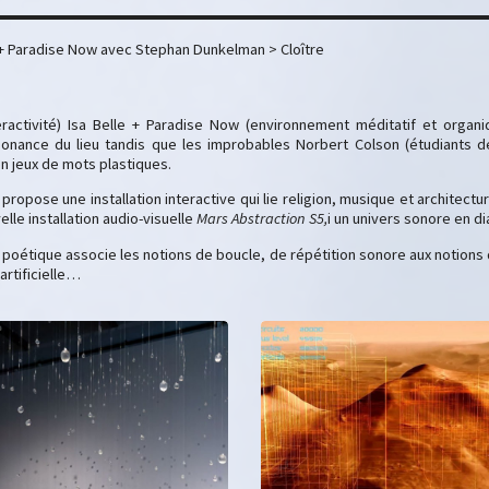
le + Paradise Now avec Stephan Dunkelman > Cloître
s
nteractivité) Isa Belle + Paradise Now (environnement méditatif et orga
sonance du lieu tandis que les improbables Norbert Colson (étudiants d
 jeux de mots plastiques.
 propose une installation interactive qui lie religion, musique et architect
lle installation audio-visuelle
Mars Abstraction S5,
i un univers sonore en d
 poétique associe les notions de boucle, de répétition sonore aux notions 
 artificielle…