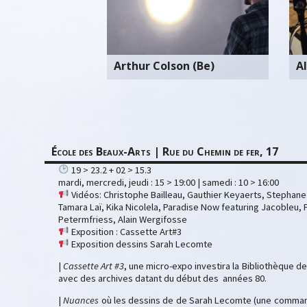
Arthur Colson (Be)
Al
École des Beaux-Arts | Rue du Chemin de fer, 17
19 > 23.2 + 02 > 15.3
mardi, mercredi, jeudi : 15 > 19:00 | samedi : 10 > 16:00
Vidéos: Christophe Bailleau, Gauthier Keyaerts, Stephane
Tamara Laï, Kika Nicolela, Paradise Now featuring Jacobleu, 
Petermfriess, Alain Wergifosse
Exposition : Cassette Art#3
Exposition dessins Sarah Lecomte
|
Cassette Art #3
, une micro-expo investira la Bibliothèque d
avec des archives datant du début des années 80.
|
Nuances
où les dessins de de Sarah Lecomte (une command