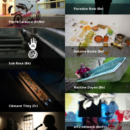
Paradise Now (Be)
Pierre Larauza (Fr/Be)
Antoine Boute (Be)
Sub Rosa (Be)
Martine Doyen (Be)
Clément Thiry (Fr)
art2.network (Be/Fr)