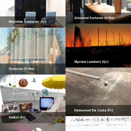
Giovanni Fortenio (It/Be)
Mathilde Couturier (Fr)
Myriam Lambert (Qc)
Pastoral (Fr/Be)
Emmanuel Da Costa (Fr)
Valkiri (Fr)