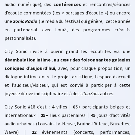
audio numérique), des
conférences
et rencontres/séances
d’écoute commentées (les « partages d’écoute ») ou encore
une
Sonic Radio
(le média du festival qui génère, cette année
en partenariat avec LouïZ, des programmes créatifs
personnalisés).
City Sonic invite à ouvrir grand les écoutilles via une
déambulation intime
,
au cœur des foisonnantes galaxies
soniques d’aujourd’hui
, avec, pour chaque proposition, un
dialogue intime entre le projet artistique, l’espace d’accueil
et l’auditeur/visiteur, qui est convié à participer à cette
joyeuse dérive indisciplinaire et à des
situaSons
autres.
City Sonic #16 c’est :
4
villes |
85+
participants belges et
internationaux |
25+
lieux partenaires |
45
jours d’activités
audio urbaines (Louvain-La-Neuve, Braine-l’Alleud, Bruxelles,
Wavre) |
22
événements (concerts, performances,