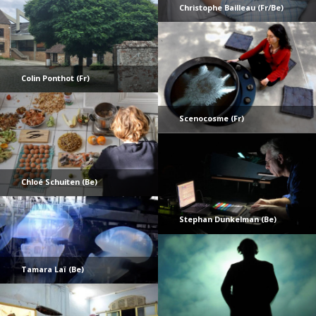
Christophe Bailleau (Fr/Be)
Colin Ponthot (Fr)
Scenocosme (Fr)
Chloé Schuiten (Be)
Stephan Dunkelman (Be)
Tamara Laï (Be)