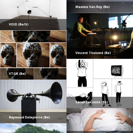
Maxime Van Roy (Be)
VOID (Be/It)
Vincent Tholomé (Be)
VTGK (Be)
Sarah Lecomte (Be)
Raymond Delepierre (Be)