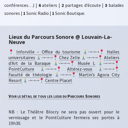
conférences…) |
6
ateliers |
2
partages d’écoute |
3
balades
sonores |
1
Sonic Radio |
1
Sonic Boutique.
Lieux du Parcours Sonore @ Louvain-La-
Neuve
Inforville – Office du tourisme
⤑⤑⤑
Halles
universitaires
⤑⤑⤑
Chez Zelle
⤑⤑⤑
Ateliers
d’Art de la Baraque
⤑⤑⤑
Musée L
⤑⤑⤑
PointCulture
⤑⤑⤑
Altérez-vous
⤑⤑⤑
Faculté de théologie
⤑⤑⤑
Martin’s Agora City
Resort
⤑⤑⤑
Centre Placet
Voir le détail de tous les lieux du Parcours Sonores
NB : Le Théâtre Blocry ne sera pas ouvert pour le
vernissage et le PointCulture fermera ses portes à
19h30.