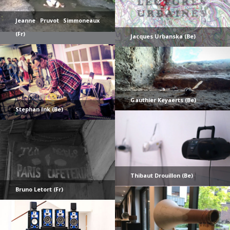
Jeanne Pruvot Simmoneaux
(Fr)
Jacques Urbanska (Be)
Gauthier Keyaerts (Be)
Stephan Ink (Be)
Thibaut Drouillon (Be)
Bruno Letort (Fr)