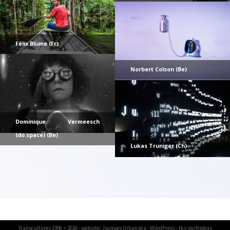
Félix Blume (Fr)
Norbert Colson (Be)
Dominique Vermeesch
(do.space) (Be)
Lukas Truniger (Ch)
Transcultures
1996 > 2026 - website:
Jacques Urbanska
-
WordPress
- tks
swiftideas