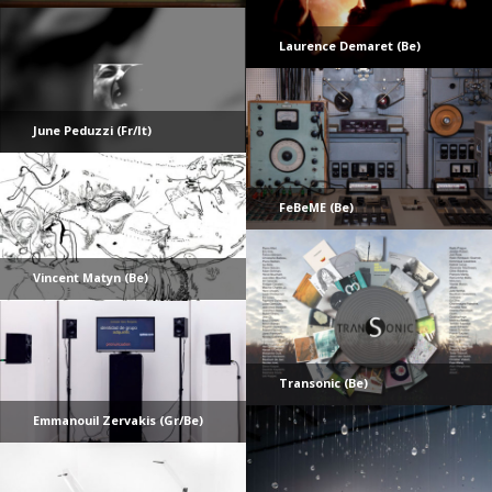
Laurence Demaret (Be)
June Peduzzi (Fr/It)
FeBeME (Be)
Vincent Matyn (Be)
Transonic (Be)
Emmanouil Zervakis (Gr/Be)