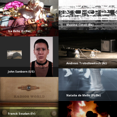
Maxime Coton (Be)
Isa Belle (Fr/Be)
Andreas Trobollowitsch (At)
John Sanborn (US)
Natalia de Mello (Pt/Be)
Franck Soudan (Fr)