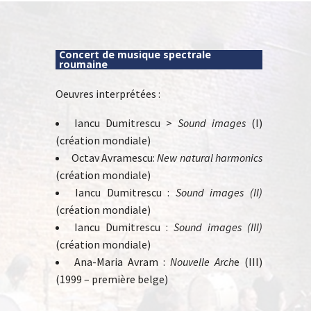
Concert de musique spectrale
roumaine
Oeuvres interprétées :
Iancu Dumitrescu >
Sound images
(I)
(création mondiale)
Octav Avramescu:
New natural harmonics
(création mondiale)
Iancu Dumitrescu :
Sound images (II)
(création mondiale)
Iancu Dumitrescu :
Sound images (III)
(création mondiale)
Ana-Maria Avram :
Nouvelle Arch
e (III)
(1999 – première belge)