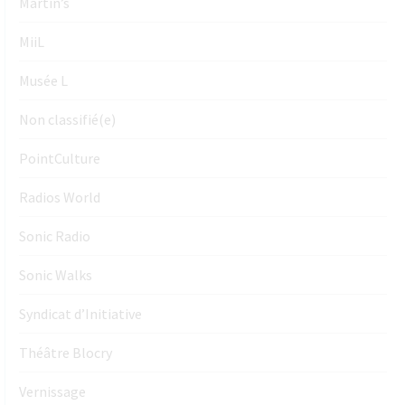
Martin’s
MiiL
Musée L
Non classifié(e)
PointCulture
Radios World
Sonic Radio
Sonic Walks
Syndicat d’Initiative
Théâtre Blocry
Vernissage