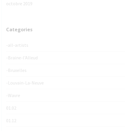
octobre 2019
Categories
-all-artists
-Braine-l'Alleud
-Bruxelles
-Louvain-La-Neuve
-Wavre
01.02
01.12