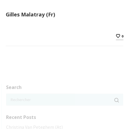
Gilles Malatray (Fr)
0
Search
Recent Posts
Christina Van Peteghem (At)