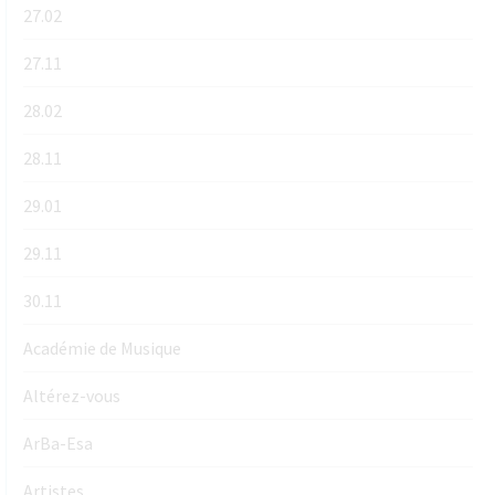
27.02
27.11
28.02
28.11
29.01
29.11
30.11
Académie de Musique
Altérez-vous
ArBa-Esa
Artistes