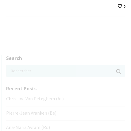
0
Search
Recent Posts
Christina Van Peteghem (At)
Pierre-Jean Vranken (Be)
Ana-Maria Avram (Ro)