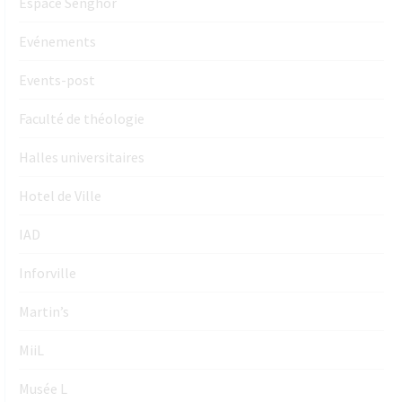
Espace Senghor
Evénements
Events-post
Faculté de théologie
Halles universitaires
Hotel de Ville
IAD
Inforville
Martin’s
MiiL
Musée L