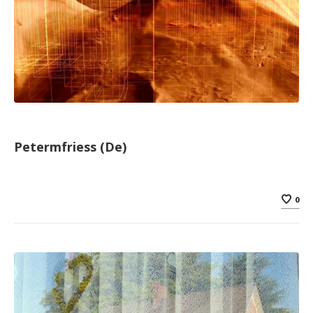
Petermfriess (De)
0