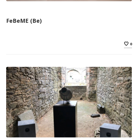
FeBeME (Be)
0