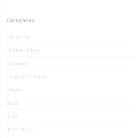
Categories
-all-artists
-Braine-l'Alleud
-Brussels
-Louvain-La-Neuve-
-Wavre
01.02
01.12
03.12 > 06.12