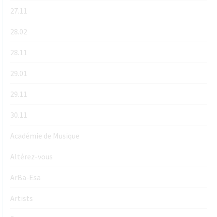
27.11
28.02
28.11
29.01
29.11
30.11
Académie de Musique
Altérez-vous
ArBa-Esa
Artists