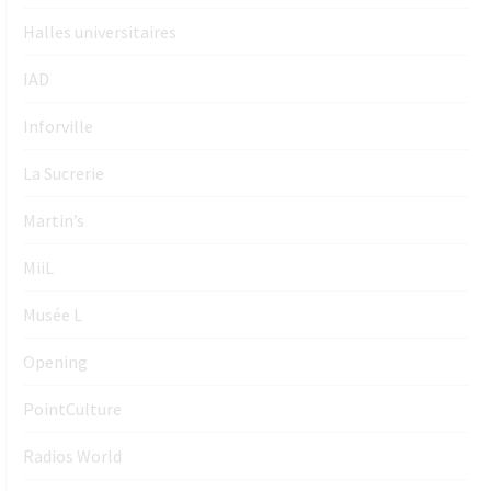
Halles universitaires
IAD
Inforville
La Sucrerie
Martin’s
MiiL
Musée L
Opening
PointCulture
Radios World