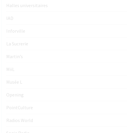
Halles universitaires
IAD
Inforville
La Sucrerie
Martin’s
MiiL
Musée L
Opening
PointCulture
Radios World
Sonic Radio