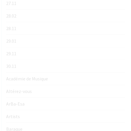
27.11
28.02
28.11
29.01
29.11
30.11
Académie de Musique
Altérez-vous
ArBa-Esa
Artists
Baraque