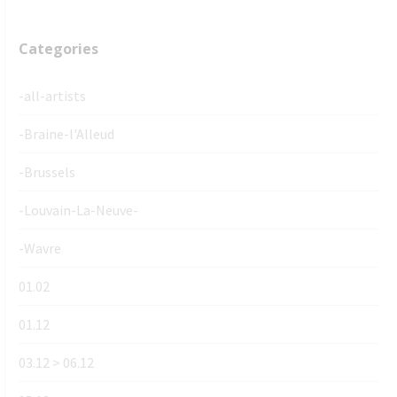
Categories
-all-artists
-Braine-l'Alleud
-Brussels
-Louvain-La-Neuve-
-Wavre
01.02
01.12
03.12 > 06.12