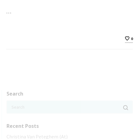
…
0
Search
Recent Posts
Christina Van Peteghem (At)