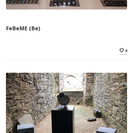
FeBeME (Be)
0