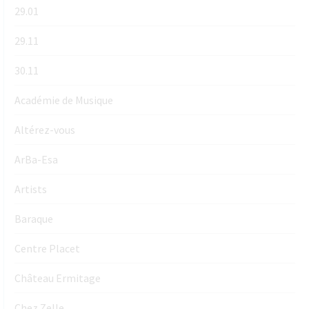
29.01
29.11
30.11
Académie de Musique
Altérez-vous
ArBa-Esa
Artists
Baraque
Centre Placet
Château Ermitage
Chez Zelle