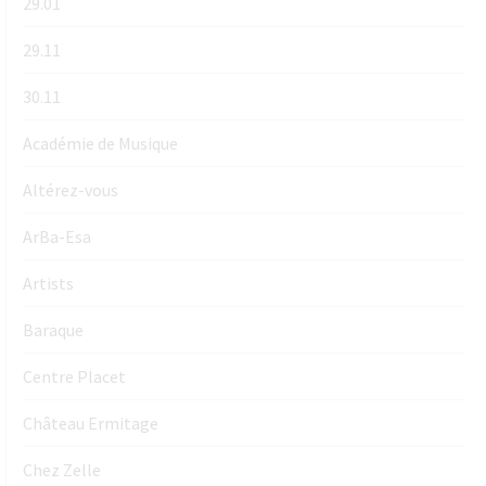
29.01
29.11
30.11
Académie de Musique
Altérez-vous
ArBa-Esa
Artists
Baraque
Centre Placet
Château Ermitage
Chez Zelle