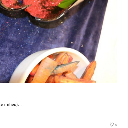
 le milieu)…
0