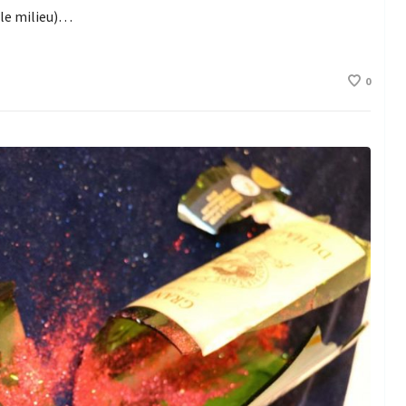
 le milieu)…
0